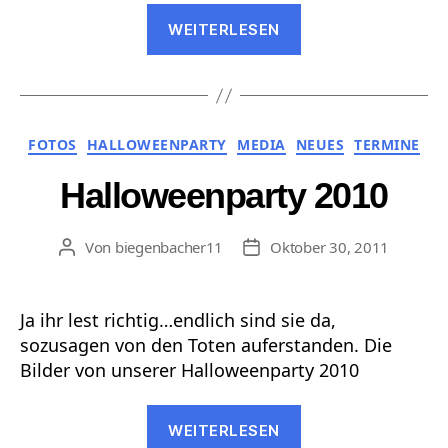
„Halloweenparty
WEITERLESEN
2011“
Kategorien
FOTOS
HALLOWEENPARTY
MEDIA
NEUES
TERMINE
Halloweenparty 2010
Von
biegenbacher11
Oktober 30, 2011
Beitragsautor
Veröffentlichungsdatum
Ja ihr lest richtig…endlich sind sie da,
sozusagen von den Toten auferstanden. Die
Bilder von unserer Halloweenparty 2010
„Halloweenparty
WEITERLESEN
2010“