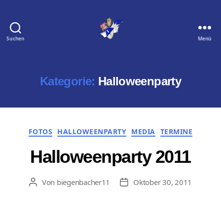
Suchen
Menü
Biegenbacher
11
e.
V.
Kategorie:
Halloweenparty
Kategorien
FOTOS
HALLOWEENPARTY
MEDIA
TERMINE
Halloweenparty 2011
Von
biegenbacher11
Oktober 30, 2011
Beitragsautor
Veröffentlichungsdatum