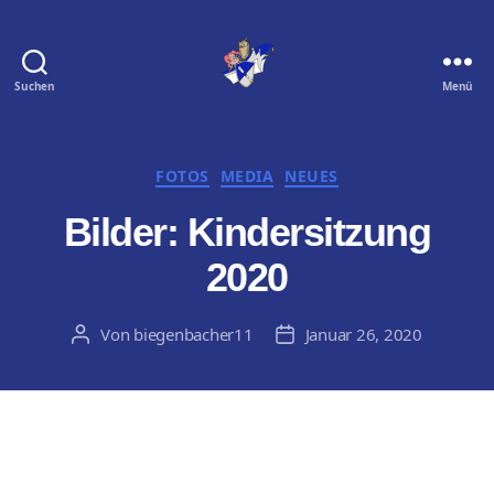
Suchen
Menü
Biegenbacher
11
e.
V.
Kategorien
FOTOS
MEDIA
NEUES
Bilder: Kindersitzung
2020
Von
biegenbacher11
Januar 26, 2020
Beitragsautor
Veröffentlichungsdatum