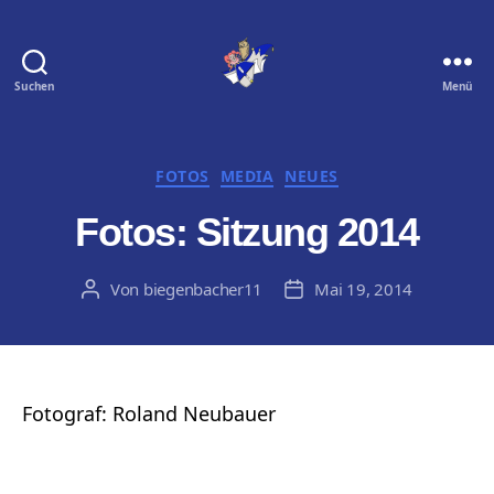
Suchen
Menü
Biegenbacher
11
e.
V.
Kategorien
FOTOS
MEDIA
NEUES
Fotos: Sitzung 2014
Von
biegenbacher11
Mai 19, 2014
Beitragsautor
Veröffentlichungsdatum
Fotograf: Roland Neubauer