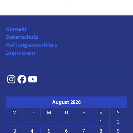
Kontakt
Datenschutz
Haftungsausschluss
Impressum
Instagram
Facebook
YouTube
August 2026
M
D
M
D
F
S
S
1
2
3
4
5
6
7
8
9