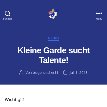
Suchen
Menü
Biegenbacher
11
e.
V.
Kategorien
NEUES
Kleine Garde sucht
Talente!
Von
biegenbacher11
Juli 1, 2013
Beitragsautor
Veröffentlichungsdatum
Wichtig!!!