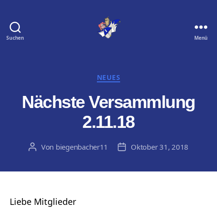
Suchen
Menü
Biegenbacher
11
e.
V.
Kategorien
NEUES
Nächste Versammlung
2.11.18
Von
biegenbacher11
Oktober 31, 2018
Beitragsautor
Veröffentlichungsdatum
Liebe Mitglieder