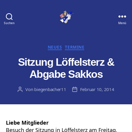
Suchen
Menü
Biegenbacher
11
e.
V.
Kategorien
NEUES
TERMINE
Sitzung Löffelsterz &
Abgabe Sakkos
Von
biegenbacher11
Februar 10, 2014
Beitragsautor
Veröffentlichungsdatum
Liebe Mitglieder
Besuch der Sitzung in Löffelsterz am Freitag,