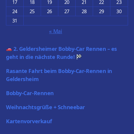
17
18
19
20
21
22
23
24
25
26
27
28
29
30
31
« Mai
2. Geldersheimer Bobby-Car Rennen – es
geht in die nächste Runde!
Rasante Fahrt beim Bobby-Car-Rennen in
Geldersheim
Bobby-Car-Rennen
Weihnachtsgrüße + Schneebar
Kartenvorverkauf