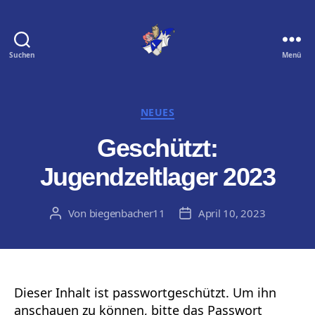
Suchen
Menü
Biegenbacher
11
e.
V.
Kategorien
NEUES
Geschützt:
Jugendzeltlager 2023
Von
biegenbacher11
April 10, 2023
Beitragsautor
Veröffentlichungsdatum
Dieser Inhalt ist passwortgeschützt. Um ihn
anschauen zu können, bitte das Passwort