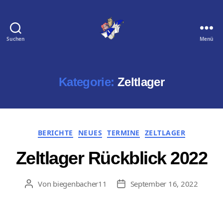
Suchen
Menü
Biegenbacher
11
e.
V.
Kategorie:
Zeltlager
Kategorien
BERICHTE
NEUES
TERMINE
ZELTLAGER
Zeltlager Rückblick 2022
Von
biegenbacher11
September 16, 2022
Beitragsautor
Veröffentlichungsdatum