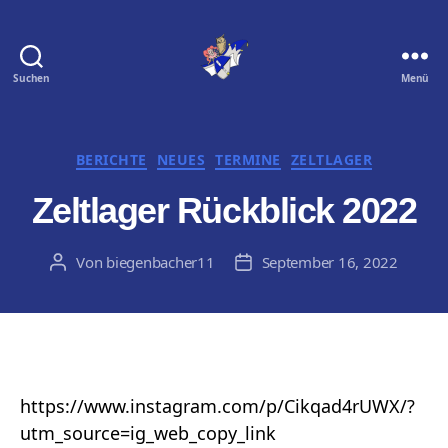
Suchen
Menü
Biegenbacher
11
e.
V.
Kategorien
BERICHTE
NEUES
TERMINE
ZELTLAGER
Zeltlager Rückblick 2022
Von
biegenbacher11
September 16, 2022
Beitragsautor
Veröffentlichungsdatum
https://www.instagram.com/p/Cikqad4rUWX/?
utm_source=ig_web_copy_link